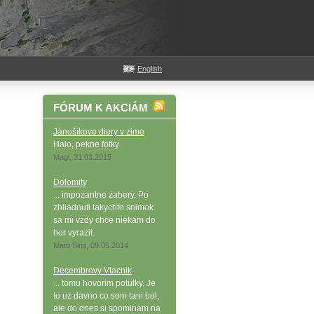
English
FÓRUM K AKCIÁM
Jánošíkove diery v zime
Halo, pekne fotky
Magi, 31.03.2015
Dolomity
... impozantne zabery. Po
zhliadnuti takychto snimok
sa mi vzdy chce niekam do
hor vyrazit.
Mato Simi, 09.05.2014
Decembrovy Vtacnik
... tomu hovorim potulky. Je
to uz davno co som tam bol,
ale do dnes si spominam na