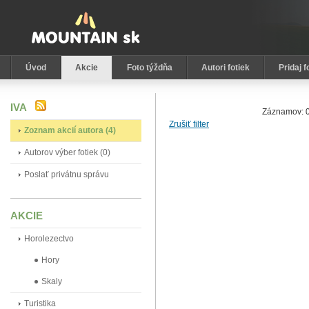
Úvod
Akcie
Foto týždňa
Autori fotiek
Pridaj f
IVA
Záznamov: 0
Zrušiť filter
Zoznam akcií autora (4)
Autorov výber fotiek (0)
Poslať privátnu správu
AKCIE
Horolezectvo
Hory
Skaly
Turistika