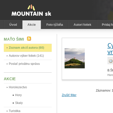
Úvod
Akcie
Foto týždňa
Autori fotiek
Pridaj f
MAŤO ŠIMI
Cy
Zoznam akcií autora (60)
v
Autorov výber fotiek (141)
Poslať privátnu správu
B.Št
Hors
AKCIE
Horolezectvo
Záznamov: 1
Hory
Zrušiť filter
Skaly
Turistika