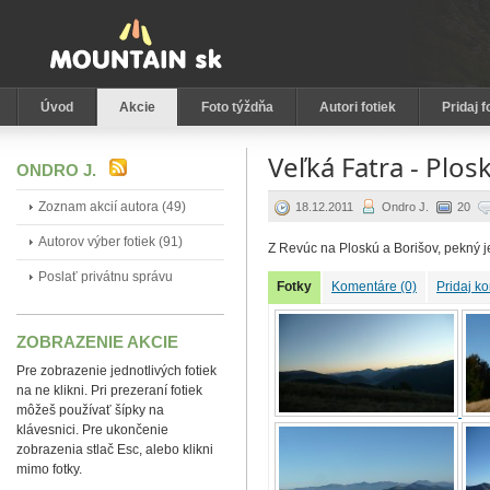
Úvod
Akcie
Foto týždňa
Autori fotiek
Pridaj f
Veľká Fatra - Plos
ONDRO J.
Zoznam akcií autora (49)
18.12.2011
Ondro J.
20
Autorov výber fotiek (91)
Z Revúc na Ploskú a Borišov, pekný 
Poslať privátnu správu
Fotky
Komentáre (0)
Pridaj k
ZOBRAZENIE AKCIE
Pre zobrazenie jednotlivých fotiek
na ne klikni. Pri prezeraní fotiek
môžeš používať šípky na
klávesnici. Pre ukončenie
zobrazenia stlač Esc, alebo klikni
mimo fotky.