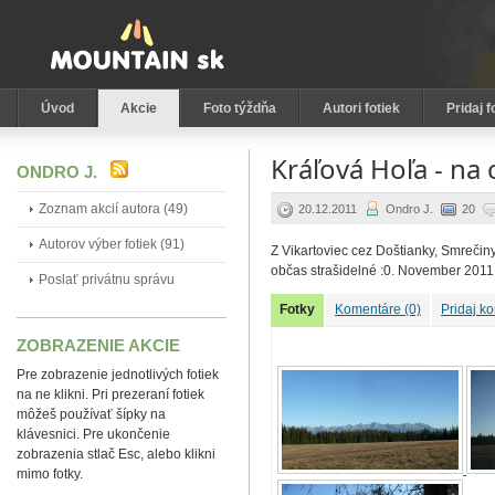
Úvod
Akcie
Foto týždňa
Autori fotiek
Pridaj f
Kráľová Hoľa - na
ONDRO J.
Zoznam akcií autora (49)
20.12.2011
Ondro J.
20
Autorov výber fotiek (91)
Z Vikartoviec cez Doštianky, Smrečin
občas strašidelné :0. November 2011
Poslať privátnu správu
Fotky
Komentáre (0)
Pridaj k
ZOBRAZENIE AKCIE
Pre zobrazenie jednotlivých fotiek
na ne klikni. Pri prezeraní fotiek
môžeš používať šípky na
klávesnici. Pre ukončenie
zobrazenia stlač Esc, alebo klikni
mimo fotky.