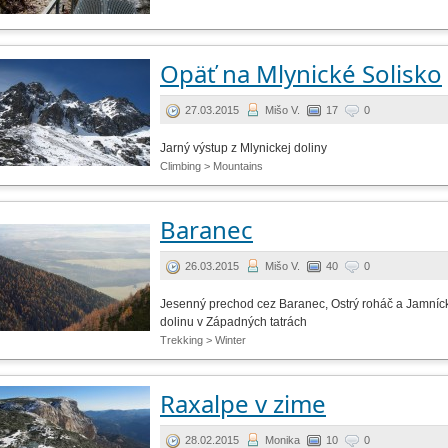
Opäť na Mlynické Solisko
27.03.2015
Mišo V.
17
0
Jarný výstup z Mlynickej doliny
Climbing > Mountains
Baranec
26.03.2015
Mišo V.
40
0
Jesenný prechod cez Baranec, Ostrý roháč a Jamníc
dolinu v Západných tatrách
Trekking > Winter
Raxalpe v zime
28.02.2015
Monika
10
0