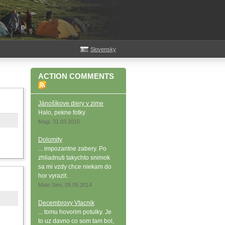
Slovensky
ACTION COMMENTS
Jánošíkove diery v zime
Halo, pekne fotky
Magi, 31.03.2015
Dolomity
... impozantne zabery. Po
zhliadnuti takychto snimok
sa mi vzdy chce niekam do
hor vyrazit.
Mato Simi, 09.05.2014
Decembrovy Vtacnik
... tomu hovorim potulky. Je
to uz davno co som tam bol,