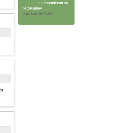
ale do dnes si spominam na
tie zaujimav...
Mato Simi, 09.05.2014
ku