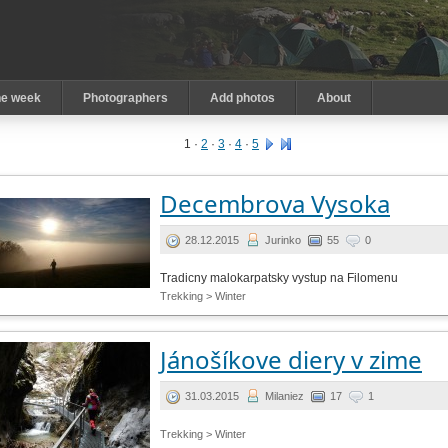
he week
Photographers
Add photos
About
1
·
2
·
3
·
4
·
5
Decembrova Vysoka
28.12.2015
Jurinko
55
0
Tradicny malokarpatsky vystup na Filomenu
Trekking > Winter
Jánošíkove diery v zime
31.03.2015
Milaniez
17
1
Trekking > Winter