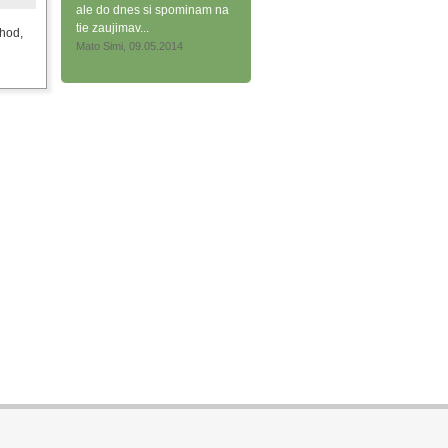
ale do dnes si spominam na
tie zaujimav...
chod,
Mato Simi, 09.05.2014