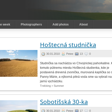
he week
Photographers
Add photos
About
Hoštecná studnička
30.01.2010
Petee
13
0
Studnička sa nachádza vo Chvojnickej pahorkatine. 
tomuto pútnemu miestu Hoštecná studienka, kde je
postavená drevená zvonička, murovaná kaplička so
Panny Márie, a výborná pitná voda sme sa vybrali na
jarnú vychádzku.
Trekking > Summer
Sobotišská 30-ka
30.01.2010
Petee
17
0